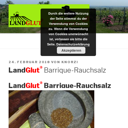
Zum
Inhalt
Durch die weitere Nutzung
springen
der Seite stimmst du der
Verwendung von Cookies
zu. Wenn die Verwendung
DAS BIO KAUHOLZ AUS DER
Hundekauspielzeug / Zahnpflege- u. Kauholz / Dekoartikel f.
von Cookies unerwünscht
Nagarium u. Terrarium – das Original aus pfälzer Bio-Rebenholz
ist, verlassen sie bitte die
PFALZ
Menü
Seite.
Datenschutzerklärung
Akzeptieren
VERÖFFENTLICHT
24. FEBRUAR 2018
VON
KNORZI
AM
®
Land
Glut
Barrique-Rauchsalz
®
Land
Glut
Barrique-Rauchsalz