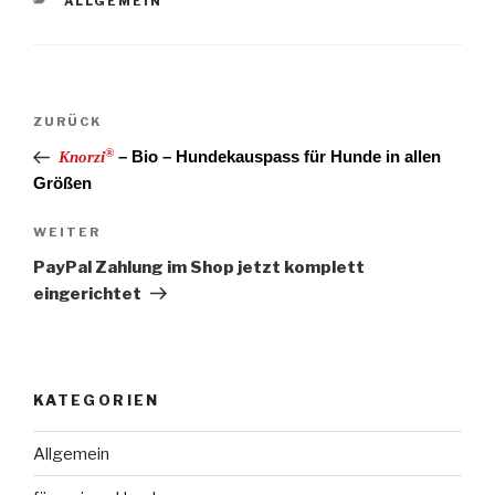
KATEGORIEN
ALLGEMEIN
Beitragsnavigation
Vorheriger
ZURÜCK
Beitrag
®
– Bio – Hundekauspass für Hunde in allen
Knorzi
Größen
Nächster
WEITER
Beitrag
PayPal Zahlung im Shop jetzt komplett
eingerichtet
KATEGORIEN
Allgemein