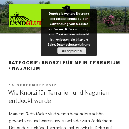
Zum
Inhalt
Durch die weitere Nutzung
springen
der Seite stimmst du der
Verwendung von Cookies
zu. Wenn die Verwendung
DAS BIO KAUHOLZ AUS DER
Hundekauspielzeug / Zahnpflege- u. Kauholz / Dekoartikel f.
von Cookies unerwünscht
Nagarium u. Terrarium – das Original aus pfälzer Bio-Rebenholz
ist, verlassen sie bitte die
PFALZ
Menü
Seite.
Datenschutzerklärung
Akzeptieren
KATEGORIE:
KNORZI FÜR MEIN TERRARIUM
/ NAGARIUM
VERÖFFENTLICHT
14. SEPTEMBER 2017
AM
Wie Knorzi für Terrarien und Nagarien
entdeckt wurde
Manche Rebstöcke sind schon besonders schön
gewachsen und waren uns zu schade zum Zerkleinern.
Besonders schöne Exemplare haben wir als Deko auf