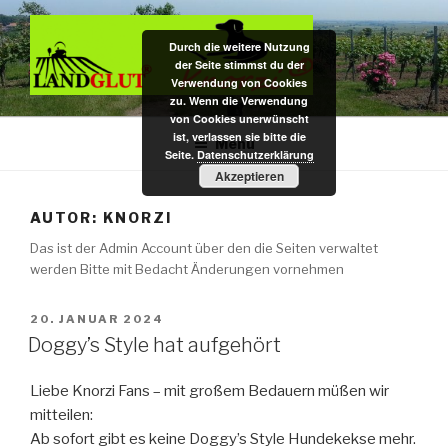
Zum
Inhalt
Durch die weitere Nutzung
springen
der Seite stimmst du der
Verwendung von Cookies
zu. Wenn die Verwendung
DAS BIO KAUHOLZ AUS DER
Hundekauspielzeug / Zahnpflege- u. Kauholz / Dekoartikel f.
von Cookies unerwünscht
Nagarium u. Terrarium – das Original aus pfälzer Bio-Rebenholz
ist, verlassen sie bitte die
PFALZ
Menü
Seite.
Datenschutzerklärung
Akzeptieren
AUTOR:
KNORZI
Das ist der Admin Account über den die Seiten verwaltet
werden Bitte mit Bedacht Änderungen vornehmen
VERÖFFENTLICHT
20. JANUAR 2024
AM
Doggy’s Style hat aufgehört
Liebe Knorzi Fans – mit großem Bedauern müßen wir
mitteilen:
Ab sofort gibt es keine Doggy’s Style Hundekekse mehr.