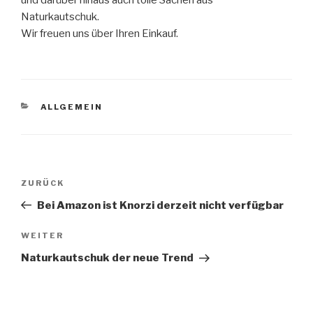
und darüber hinaus auch tolle Sachen aus
Naturkautschuk.
Wir freuen uns über Ihren Einkauf.
KATEGORIEN
ALLGEMEIN
Beitragsnavigation
Vorheriger
ZURÜCK
Beitrag
Bei Amazon ist Knorzi derzeit nicht verfügbar
Nächster
WEITER
Beitrag
Naturkautschuk der neue Trend