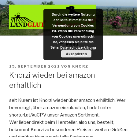
Zum
Inhalt
Durch die weitere Nutzung
springen
der Seite stimmst du der
Verwendung von Cookies
zu. Wenn die Verwendung
DAS BIO KAUHOLZ AUS DER
Hundekauspielzeug / Zahnpflege- u. Kauholz / Dekoartikel f.
von Cookies unerwünscht
Nagarium u. Terrarium – das Original aus pfälzer Bio-Rebenholz
ist, verlassen sie bitte die
PFALZ
Menü
Seite.
Datenschutzerklärung
Akzeptieren
VERÖFFENTLICHT
19. SEPTEMBER 2021
VON
KNORZI
AM
Knorzi wieder bei amazon
erhältlich
seit Kurem ist Knorzi wieder über amazon erhältlich. Wer
bevorzugt, über amazon einzukaufen, findet unter
shorturl.at/kuCPV unser Amazon Sortiment.
Wer lieber direkt beim Hersteller, also uns, bestellt,
bekommt Knorzi zu besonderen Preisen, weitere Größen