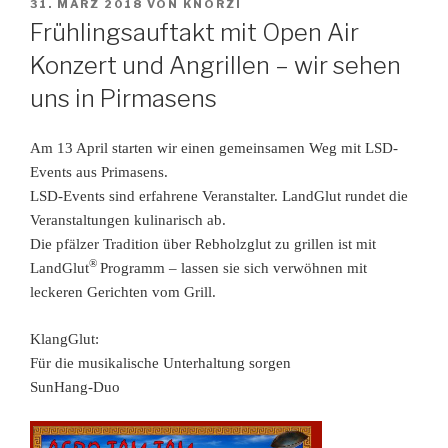
VERÖFFENTLICHT
31. MÄRZ 2018
VON
KNORZI
AM
Frühlingsauftakt mit Open Air
Konzert und Angrillen – wir sehen
uns in Pirmasens
Am 13 April starten wir einen gemeinsamen Weg mit
LSD-
Events
aus Primasens.
LSD-Events
sind erfahrene
V
eranstalter. LandGlut
rundet
die
Veranstaltungen
kulinarisch ab.
Die
pfälzer Tradition über Rebholzglut zu grillen ist mit
®
LandGlut
Programm – lassen sie sich verwöhnen mit
leckeren Gerichten vom Grill.
KlangGlut:
Für die musikalische Unterhaltung sorgen
SunHang-Duo