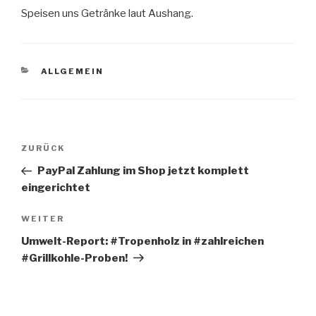
Speisen uns Getränke laut Aushang.
KATEGORIEN
ALLGEMEIN
Beitragsnavigation
Vorheriger
ZURÜCK
Beitrag
PayPal Zahlung im Shop jetzt komplett
eingerichtet
Nächster
WEITER
Beitrag
Umwelt-Report: #Tropenholz in #zahlreichen
#Grillkohle-Proben!