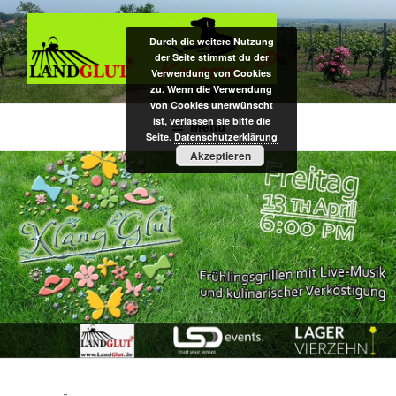
Zum
Inhalt
Durch die weitere Nutzung
springen
der Seite stimmst du der
Verwendung von Cookies
zu. Wenn die Verwendung
DAS BIO KAUHOLZ AUS DER
Hundekauspielzeug / Zahnpflege- u. Kauholz / Dekoartikel f.
von Cookies unerwünscht
Nagarium u. Terrarium – das Original aus pfälzer Bio-Rebenholz
ist, verlassen sie bitte die
PFALZ
Menü
Seite.
Datenschutzerklärung
Akzeptieren