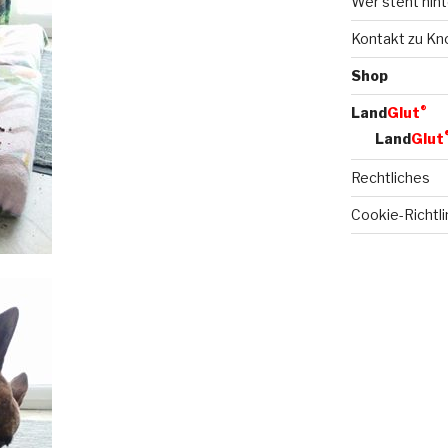
Wer steht hint
Kontakt zu Kn
Shop
®
Land
Glut
Land
Glut
Rechtliches
Cookie-Richtli