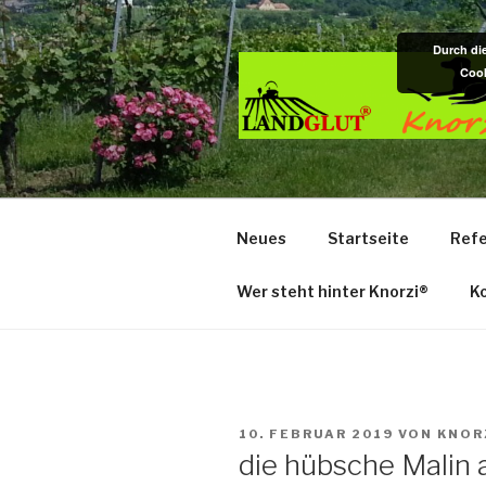
Zum
Inhalt
Durch di
springen
Cook
DAS BIO K
Hundekauspielzeug / Zahnpfleg
Neues
Startseite
Ref
Wer steht hinter Knorzi®
Ko
VERÖFFENTLICHT
10. FEBRUAR 2019
VON
KNOR
AM
die hübsche Malin 