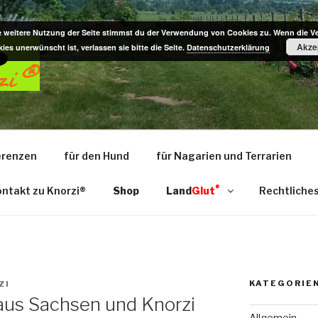
e weitere Nutzung der Seite stimmst du der Verwendung von Cookies zu. Wenn die 
Akze
ies unerwünscht ist, verlassen sie bitte die Seite.
Datenschutzerklärung
AUHOLZ AUS DER PFA
e- u. Kauholz / Dekoartikel f. Nagarium u. Terrarium – das 
erenzen
für den Hund
für Nagarien und Terrarien
®
ntakt zu Knorzi®
Shop
Land
Glut
Rechtliche
KATEGORIE
ZI
aus Sachsen und Knorzi
Allgemein