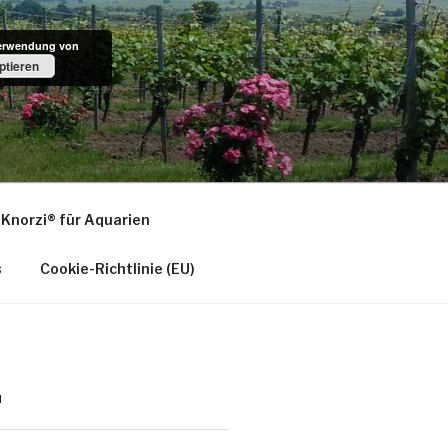
Verwendung von
ptieren
LZ
Original aus pfälzer Bio-Rebenholz
Knorzi® für Aquarien
s
Cookie-Richtlinie (EU)
N