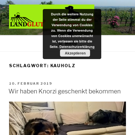
Zum
Inhalt
Durch die weitere Nutzung
springen
der Seite stimmst du der
Verwendung von Cookies
zu. Wenn die Verwendung
DAS BIO KAUHOLZ AUS DER
Hundekauspielzeug / Zahnpflege- u. Kauholz / Dekoartikel f.
von Cookies unerwünscht
Nagarium u. Terrarium – das Original aus pfälzer Bio-Rebenholz
ist, verlassen sie bitte die
PFALZ
Menü
Seite.
Datenschutzerklärung
Akzeptieren
SCHLAGWORT:
KAUHOLZ
VERÖFFENTLICHT
10. FEBRUAR 2019
AM
Wir haben Knorzi geschenkt bekommen