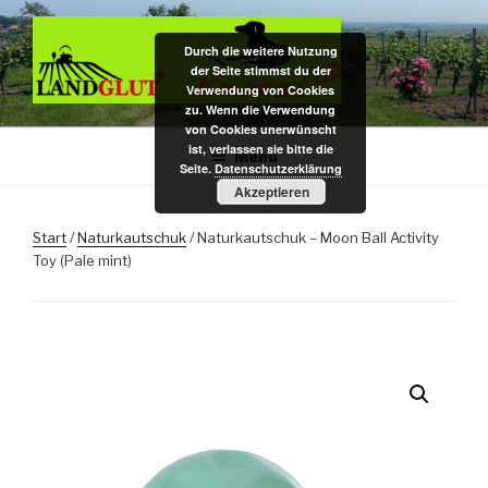
Zum
Inhalt
Durch die weitere Nutzung
springen
der Seite stimmst du der
Verwendung von Cookies
zu. Wenn die Verwendung
DAS BIO KAUHOLZ AUS DER
Hundekauspielzeug / Zahnpflege- u. Kauholz / Dekoartikel f.
von Cookies unerwünscht
Nagarium u. Terrarium – das Original aus pfälzer Bio-Rebenholz
ist, verlassen sie bitte die
PFALZ
Menü
Seite.
Datenschutzerklärung
Akzeptieren
Start
/
Naturkautschuk
/ Naturkautschuk – Moon Ball Activity
Toy (Pale mint)