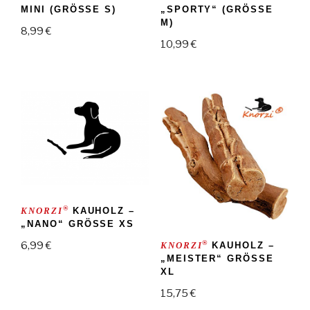
MINI (GRÖSSE S)
„SPORTY“ (GRÖSSE M
)
8,99
€
10,99
€
®
KNORZI
KAUHOLZ –
„NANO“ GRÖSSE XS
®
6,99
€
KNORZI
KAUHOLZ –
„MEISTER“ GRÖSSE X
L
15,75
€