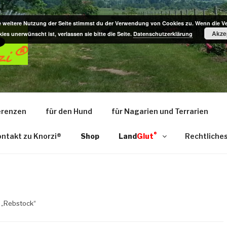
e weitere Nutzung der Seite stimmst du der Verwendung von Cookies zu. Wenn die 
Akze
ies unerwünscht ist, verlassen sie bitte die Seite.
Datenschutzerklärung
AUHOLZ AUS DER PFA
e- u. Kauholz / Dekoartikel f. Nagarium u. Terrarium – das 
erenzen
für den Hund
für Nagarien und Terrarien
®
ntakt zu Knorzi®
Shop
Land
Glut
Rechtliche
 „Rebstock“