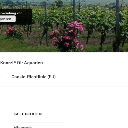
Verwendung von
ptieren
LZ
Original aus pfälzer Bio-Rebenholz
Knorzi® für Aquarien
s
Cookie-Richtlinie (EU)
KATEGORIEN
Allgemein