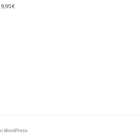
9,95
€
von WordPress