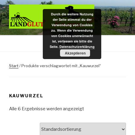
Zum
Inhalt
Durch die weitere Nutzung
springen
der Seite stimmst du der
Verwendung von Cookies
zu. Wenn die Verwendung
DAS BIO KAUHOLZ AUS DER
Hundekauspielzeug / Zahnpflege- u. Kauholz / Dekoartikel f.
von Cookies unerwünscht
Nagarium u. Terrarium – das Original aus pfälzer Bio-Rebenholz
ist, verlassen sie bitte die
PFALZ
Menü
Seite.
Datenschutzerklärung
Akzeptieren
Start
/ Produkte verschlagwortet mit „Kauwurzel“
KAUWURZEL
Alle 6 Ergebnisse werden angezeigt