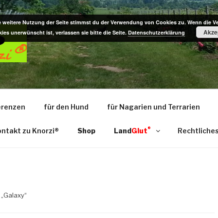
e weitere Nutzung der Seite stimmst du der Verwendung von Cookies zu. Wenn die 
Akze
ies unerwünscht ist, verlassen sie bitte die Seite.
Datenschutzerklärung
AUHOLZ AUS DER PFA
e- u. Kauholz / Dekoartikel f. Nagarium u. Terrarium – das 
erenzen
für den Hund
für Nagarien und Terrarien
®
ntakt zu Knorzi®
Shop
Land
Glut
Rechtliche
 „Galaxy“