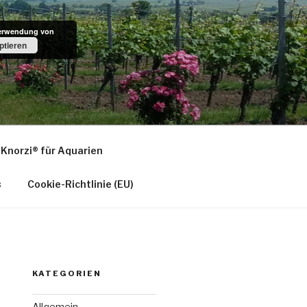
Verwendung von
ptieren
LZ
Original aus pfälzer Bio-Rebenholz
Knorzi® für Aquarien
s
Cookie-Richtlinie (EU)
KATEGORIEN
Allgemein