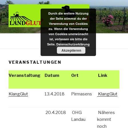
Zum
Inhalt
Durch die weitere Nutzung
springen
der Seite stimmst du der
Verwendung von Cookies
zu. Wenn die Verwendung
DAS BIO KAUHOLZ AUS DER
Hundekauspielzeug / Zahnpflege- u. Kauholz / Dekoartikel f.
von Cookies unerwünscht
Nagarium u. Terrarium – das Original aus pfälzer Bio-Rebenholz
ist, verlassen sie bitte die
PFALZ
Menü
Seite.
Datenschutzerklärung
Akzeptieren
VERANSTALTUNGEN
Veranstaltung
Datum
Ort
Link
KlangGlut
13.4.2018
Pirmasens
KlangGlut
20.4.2018
OHG
Näheres
Landau
kommt
noch